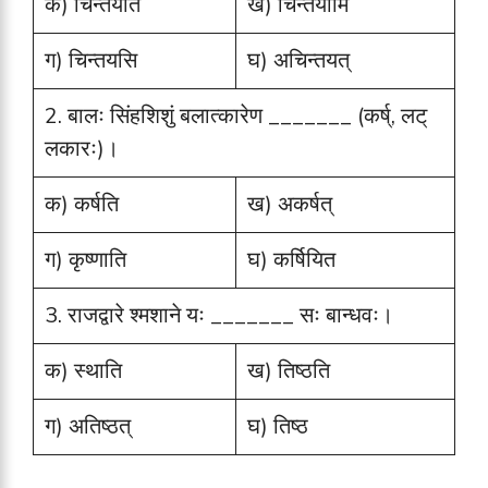
क) चिन्तयति
ख) चिन्तयामि
ग) चिन्तयसि
घ) अचिन्तयत्
2. बालः सिंहशिशुं बलात्कारेण _______ (कर्ष्, लट्
लकारः)।
क) कर्षति
ख) अकर्षत्
ग) कृष्णाति
घ) कर्षियित
3. राजद्वारे श्मशाने यः _______ सः बान्धवः।
क) स्थाति
ख) तिष्ठति
ग) अतिष्ठत्
घ) तिष्ठ