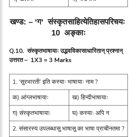
खण्ड: –
‘
ग
‘
संस्कृतसाहित्येतिहासपरिचयः
10
अङ्काः
Q.10.
संस्कृतभाषायाः उद्भवविकासाधारितान् प्रश्नान्
उत्तरत –
1X3 = 3 Marks
1. ‘सुरभारती’ इति कस्याः भाषायाः नाम ?
क) आंग्लभाषायाः
ख) हिन्दीभाषायाः
ग) संस्कृतभाषायाः
घ) कस्याः अपि न
2. संसारस्य उपलब्धासु भाषासु का भाषा प्राचीनतमा ?