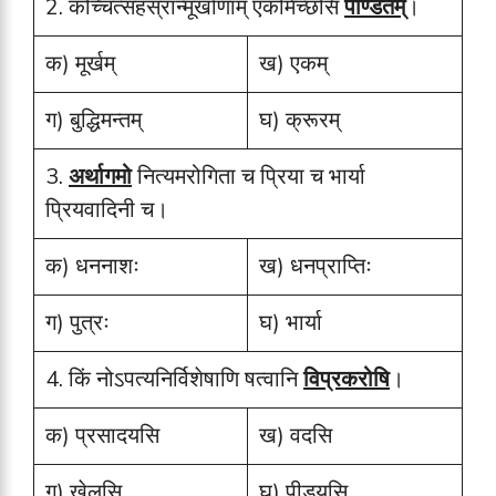
2. कच्चित्सहस्रान्मूर्खाणाम् एकमिच्छसि
पण्डितम्
।
क) मूर्खम्
ख) एकम्
ग) बुद्धिमन्तम्
घ) क्रूरम्
3.
अर्थागमो
नित्यमरोगिता च प्रिया च भार्या
प्रियवादिनी च।
क) धननाशः
ख) धनप्राप्तिः
ग) पुत्रः
घ) भार्या
4. किं नोऽपत्यनिर्विशेषाणि षत्वानि
विप्रकरोषि
।
क) प्रसादयसि
ख) वदसि
ग) खेलसि
घ) पीडयसि