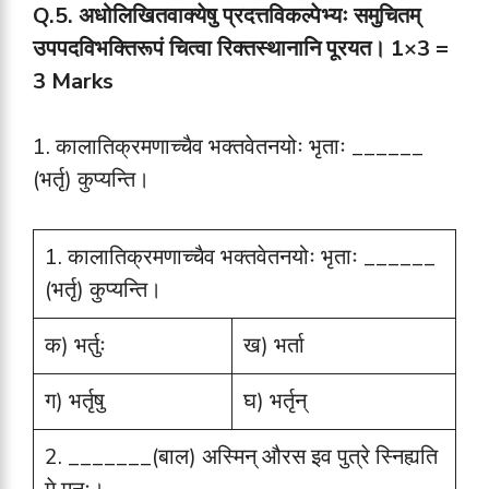
Q.5.
अधोलिखितवाक्येषु प्रदत्तविकल्पेभ्यः समुचितम्
उपपदविभक्तिरूपं चित्वा रिक्तस्थानानि पूरयत।
1×3 =
3 Marks
1. कालातिक्रमणाच्चैव भक्तवेतनयोः भृताः ______
(भर्तृ) कुप्यन्ति।
1. कालातिक्रमणाच्चैव भक्तवेतनयोः भृताः ______
(भर्तृ) कुप्यन्ति।
क) भर्तुः
ख) भर्ता
ग) भर्तृषु
घ) भर्तृन्
2. _______(बाल) अस्मिन् औरस इव पुत्रे स्निह्यति