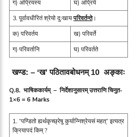
ग) अप्रियस्य
घ) अप्रिये
3. पूर्वावधीरितं श्रेयो दुःखाय
परिवर्तन्ते
।
क) परिवर्तय
ख) परिवर्ते
ग) परिवर्तानि
घ) परिवर्तते
खण्ड: – ‘ख’ पठितावबोधनम् 10 अङ्काः
Q.8. भाषिककार्यम् – निर्देशानुसारम् उत्तराणि चिनुत-
1×6 = 6 Marks
1. “पण्डितो ह्यर्थकृच्छ्रेषु कुर्यान्निश्रेयसं महत्” इत्यत्र
क्रियापदं किम् ?