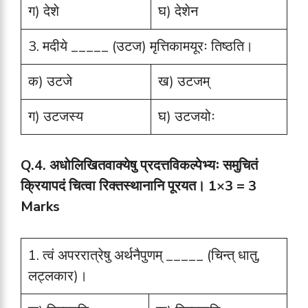
ग) देशे
घ) देशेन
3. मदीये _____ (उटज) मृत्तिकामयूरः तिष्ठति।
क) उटजे
ख) उटजम्
ग) उटजस्य
घ) उटजयोः
Q.4.
अधोलिखितवाक्येषु प्रदत्तविकल्पेभ्यः समुचितं
क्रियापदं चित्वा रिक्तस्थानानि पूरयत।
1×3 = 3
Marks
1. त्वं अपररात्रेषु अर्थनैपुणम् _____ (चिन्त् धातु,
लट्लकार)।