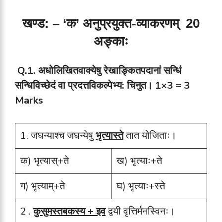
खण्ड: – ‘क’ अनुप्रयुक्त-व्याकरणम्
20
अङ्काः
Q.1. अधोलिखितवाक्येषु रेखाङ्कितपदानां सन्धिं
सन्धिविच्छेदं वा प्रदत्तविकल्पेभ्य: चिनुत। 1×3 = 3
Marks
1. जघन्याश्च जघन्येषु
भृत्यास्ते
तात योजिताः।
क) भृत्यास्+ते
ख) भृत्याः+ते
ग) भृत्याम्+ते
घ) भृत्याः+स्ते
2 .
कुसुमस्तबकस्य + इव
द्वयी वृत्तिर्मनस्विनः।