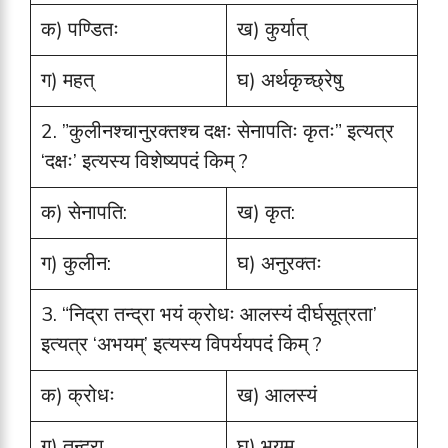
क) पण्डितः
ख) कुर्यात्
ग) महत्
घ) अर्थकृच्छ्रेषु
2. ”कुलीनश्चानुरक्तश्च दक्षः सेनापतिः कृतः” इत्यत्र
‘दक्षः’ इत्यस्य विशेष्यपदं किम् ?
क) सेनापति:
ख) कृत:
ग) कुलीन:
घ) अनुरक्तः
3. “निद्रा तन्द्रा भयं क्रोधः आलस्यं दीर्घसूत्रता’
इत्यत्र ‘अभयम्’ इत्यस्य विपर्ययपदं किम् ?
क) क्रोधः
ख) आलस्यं
ग) तन्द्रा
घ) भयम्