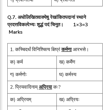
Q.7.
अधोलिखितवाक्येषु रेखांकितपदानां स्थाने
प्रदत्तविकल्पेभ्यः शुद्धं पदं चिनुत।
1×3=3
Marks
1. कच्चिदर्थं विनिश्चित्य क्षिप्रं
कर्मणा
आरभसे।
क) कर्म
ख) कर्मेण
ग) कर्मणोः
घ) कर्मस्य
2. प्रियवादिनाम्
अप्रिया
कः?
क) अप्रियम्
ख) अप्रियः