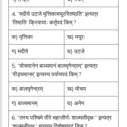
4. “मदीये उटजे मृत्तिकामयूरस्तिष्ठति” इत्यत्र
‘तिष्ठति’ क्रियायाः कर्तृपदं किम् ?
क) मृत्तिका
ख) मयूरः
ग) मदीये
घ) उटजे
5. “मोचयानेन बाध्यमानं बालमृगेन्द्रम्” इत्यत्र
‘पीड्यमानम्’ इत्यस्य पर्यायपदं किम् ?
क) बालमृगेन्द्रम्
ख) मोचय
ग) बाध्यमानम्
घ) अनेन
6. “तस्य पश्चिमे तीरे महाजीर्णः शाल्मलीवृक्षः” इत्यत्र
‘शाल्मलीवृक्षः’ इत्यस्य विशेषणपदं किम् ?