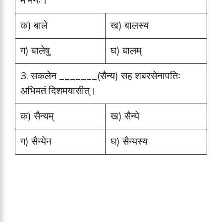
मे मनः।
क) बाले
ख) बालस्य
ग) बालेषु
घ) बालम्
3. सकलेन _______(सैन्य) सह शबरसेनापतिः
अभिमतं दिशमयासीत्।
क) सैन्यम्
ख) सैन्ये
ग) सैन्येन
घ) सैन्यस्य