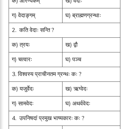
क) आरण्यकम्
ख) वेदाः
ग) वेदाङ्गम्
घ) ब्राह्मणग्रन्थाः
2. कति वेदाः सन्ति ?
क) त्रयः
ख) द्वौ
ग) चत्वारः
घ) पञ्च
3. विश्वस्य प्राचीनतम ग्रन्थः कः ?
क) यजुर्वेदः
ख) ऋग्वेदः
ग) सामवेदः
घ) अथर्ववेदः
4. उपनिषदां प्रमुख भाष्यकारः कः ?