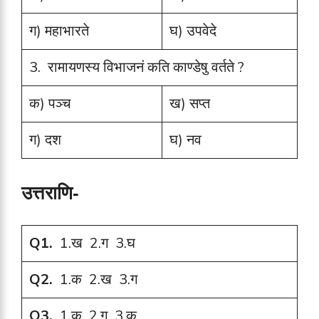
ग) महाभारते
घ) उपवेदे
3. रामायणस्य विभाजनं कति काण्डेषु वर्तते ?
क) पञ्च
ख) सप्त
ग) दश
घ) नव
उत्तराणि-
Q1.
1.ख 2.ग 3.घ
Q2.
1.क 2.ख 3.ग
Q3.
1.क 2.ग 3.क