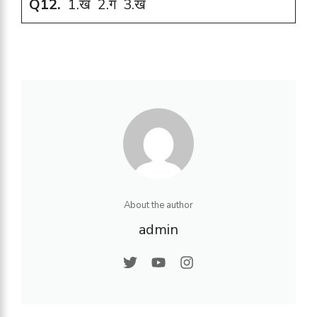
Q12.
1.ख 2.ग 3.ख
About the author
admin