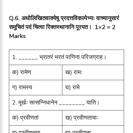
Q.6. अधोलिखितवाक्येषु प्रदत्तविकल्पेभ्यः वाच्यानुसारं
समुचितं पदं चित्वा रिक्तस्थानानि पूरयत। 1×2 = 2
Marks
1. ______ भ्रातरं भरतं पाणिना परिजग्राह।
क) रामेण
ख) रामः
ग) रामस्य
घ) रामे
2. मूर्खः सत्सन्निधानेन ________ याति।
क) प्रवीणतां
ख) प्रवीणतायाः
ग) प्रवीणतया
घ) प्रवीणता