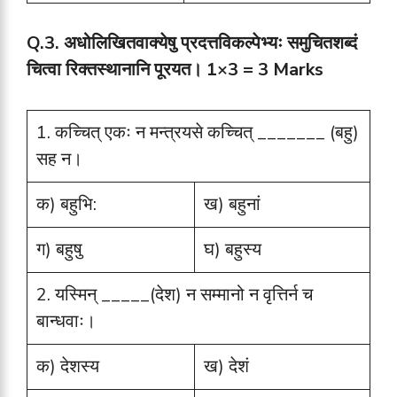
Q.3.
अधोलिखितवाक्येषु प्रदत्तविकल्पेभ्यः समुचितशब्दं
चित्वा रिक्तस्थानानि पूरयत।
1×3 = 3 Marks
1. कच्चित् एकः न मन्त्रयसे कच्चित् _______ (बहु)
सह न।
क) बहुभि:
ख) बहुनां
ग) बहुषु
घ) बहुस्य
2. यस्मिन् _____(देश) न सम्मानो न वृत्तिर्न च
बान्धवाः।
क) देशस्य
ख) देशं