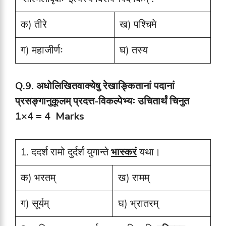
क) तीरे
ख) पश्चिमे
ग) महाजीर्णः
घ) तस्य
Q.9.
अधोलिखितवाक्येषु रेखाङ्कितानां पदानां
प्रसङ्गानुकूलम् प्रदत्त-विकल्पेभ्यः उचितार्थं चिनुत
1×4 = 4 Marks
1. ददर्श रामो दुर्दर्शं युगान्ते
भास्करं
यथा।
क) भरतम्
ख) रामम्
ग) सूर्यम्
घ) भ्रातरम्