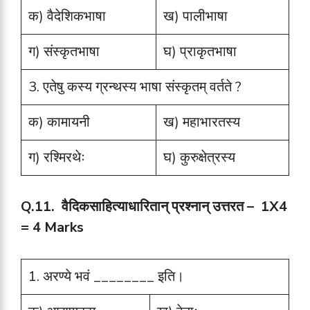
क) वैदेशिकभाषा
ख) पालीभाषा
ग) संस्कृतभाषा
घ) प्राकृतभाषा
3. एतेषु कस्य ग्रन्थस्य भाषा संस्कृतम् वर्तते ?
क) कामायनी
ख) महाभारतस्य
ग) रश्मिरथेः
घ) कुरुक्षेत्रस्य
Q.11.
वैदिकसाहित्याधारितान् प्रश्नान् उत्तरत –
1X4
= 4 Marks
1. अरण्ये भवं ________ इति।