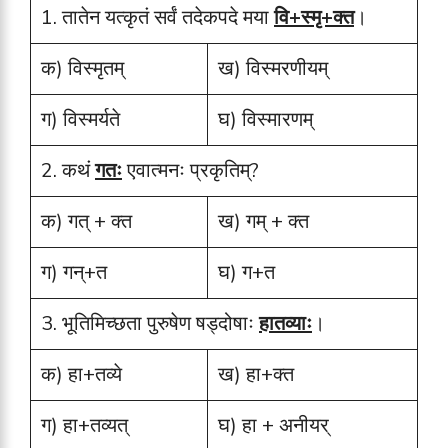
1. तातेन यत्कृतं सर्वं तदेकपदे मया
वि+स्मृ+क्त
।
क) विस्मृतम्
ख) विस्मरणीयम्
ग) विस्मर्यते
घ) विस्मारणम्
2. कथं
गतः
एवात्मनः प्रकृतिम्?
क) गत् + क्त
ख) गम् + क्त
ग) गन्+त
घ) ग+त
3. भूतिमिच्छता पुरुषेण षड्दोषाः
हातव्याः
।
क) हा+तव्ये
ख) हा+क्त
ग) हा+तव्यत्
घ) हा + अनीयर्