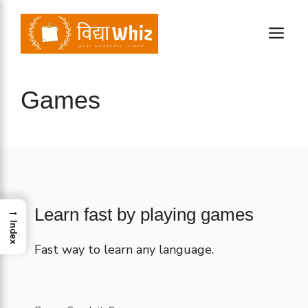
Skip
to
M
content
Games
→
Learn fast by playing games
Index
Fast way to learn any language.